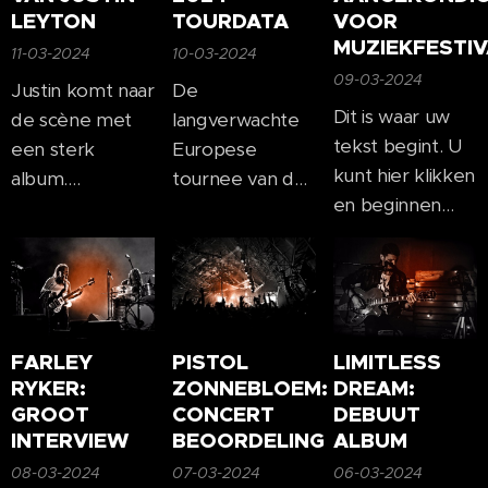
LEYTON
TOURDATA
VOOR
MUZIEKFESTIV
11-03-2024
10-03-2024
09-03-2024
Justin komt naar
De
Dit is waar uw
de scène met
langverwachte
tekst begint. U
een sterk
Europese
kunt hier klikken
album.
tournee van de
en beginnen
Poëtische
Ierse Stars
met typen.
teksten en
Jesse Cayden is
Enim ipsam
speelse gitaar
eindelijk hier.
voluptatem quia
zal je bezig
Koop uw tickets
voluptas sit
houden op de
op tijd en geniet
aspernatur aut
eerste
van het concert
FARLEY
PISTOL
LIMITLESS
odit aut fugit
hoorzitting. Het
met volle
RYKER:
ZONNEBLOEM:
DREAM:
sed quia
GROOT
CONCERT
DEBUUT
hele album
teugen. Wat
INTERVIEW
BEOORDELING
ALBUM
consequuntur
vertelt een
kunt u
magni dolores
verhaal en je zal
verwachten?
08-03-2024
07-03-2024
06-03-2024