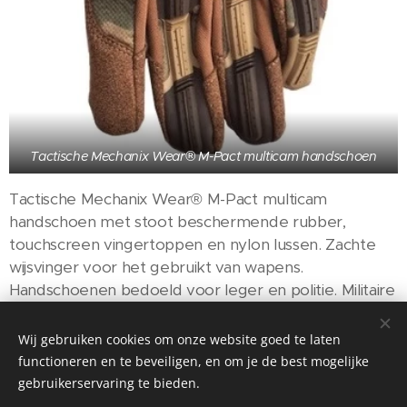
Tactische Mechanix Wear® M-Pact multicam handschoen
Tactische Mechanix Wear® M-Pact multicam
handschoen met stoot beschermende rubber,
touchscreen vingertoppen en nylon lussen. Zachte
wijsvinger voor het gebruikt van wapens.
Handschoenen bedoeld voor leger en politie. Militaire
combat handschoen met versterkte kneukels.
Beschermt de rug van de hand en vingers stegen
Wij gebruiken cookies om onze website goed te laten
schokken, stoten en schaafwonden.
functioneren en te beveiligen, en om je de best mogelijke
gebruikerservaring te bieden.